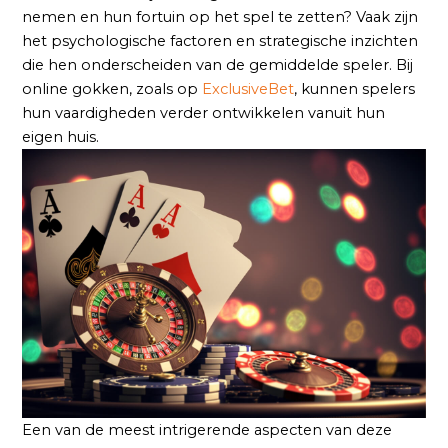
nemen en hun fortuin op het spel te zetten? Vaak zijn
het psychologische factoren en strategische inzichten
die hen onderscheiden van de gemiddelde speler. Bij
online gokken, zoals op
ExclusiveBet
, kunnen spelers
hun vaardigheden verder ontwikkelen vanuit hun
eigen huis.
Een van de meest intrigerende aspecten van deze