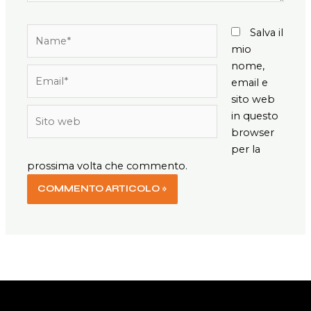
Name*
Salva il
mio
nome,
Email*
email e
sito web
Sito
in questo
web
browser
per la
prossima volta che commento.