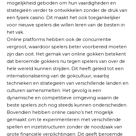
mogelijkheid geboden om hun vaardigheden en
strategieën verder te ontwikkelen zonder de druk van
een fysiek casino. Dit maakt het ook toegankelijker
voor nieuwe spelers die willen leren van de besten in
het vak.
Online platforms hebben ook de concurrentie
vergroot, waardoor spelers beter voorbereid moeten
zijn dan ooit. Het gemak van online gokken betekent
dat beroemde gokkers nu tegen spelers van over de
hele wereld kunnen strijden. Dit heeft geleid tot een
internationalisering van de gokcultuur, waarbij
technieken en strategieën van verschillende landen en
culturen samensmelten. Het gevolg is een
dynamische en competitieve omgeving waarin de
beste spelers zich nog steeds kunnen onderscheiden.
Bovendien hebben online casino’s het mogelijk
gemaakt om te experimenteren met verschillende
spellen en inzetstructuren zonder de noodzaak van
grote financiële verplichtingen. Dit geeft beroemde