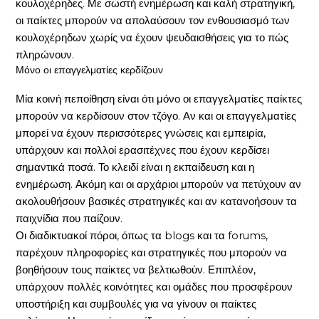
κουλοχέρηδες. Με σωστή ενημέρωση και καλή στρατηγική,
οι παίκτες μπορούν να απολαύσουν τον ενθουσιασμό των
κουλοχέρηδων χωρίς να έχουν ψευδαισθήσεις για το πώς
πληρώνουν.
Μόνο οι επαγγελματίες κερδίζουν
Μία κοινή πεποίθηση είναι ότι μόνο οι επαγγελματίες παίκτες
μπορούν να κερδίσουν στον τζόγο. Αν και οι επαγγελματίες
μπορεί να έχουν περισσότερες γνώσεις και εμπειρία,
υπάρχουν και πολλοί ερασιτέχνες που έχουν κερδίσει
σημαντικά ποσά. Το κλειδί είναι η εκπαίδευση και η
ενημέρωση. Ακόμη και οι αρχάριοι μπορούν να πετύχουν αν
ακολουθήσουν βασικές στρατηγικές και αν κατανοήσουν τα
παιχνίδια που παίζουν.
Οι διαδικτυακοί πόροι, όπως τα blogs και τα forums,
παρέχουν πληροφορίες και στρατηγικές που μπορούν να
βοηθήσουν τους παίκτες να βελτιωθούν. Επιπλέον,
υπάρχουν πολλές κοινότητες και ομάδες που προσφέρουν
υποστήριξη και συμβουλές για να γίνουν οι παίκτες