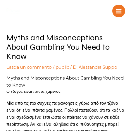
Vai
Navigazione
MAI
al
articoli
MEN
contenuto
Myths and Misconceptions
About Gambling You Need to
Know
Lascia un commento
/
public
/ Di
Alessandra Suppo
Myths and Misconceptions About Gambling You Need
to Know
Ο τζόγος είναι πάντα χαμένος
Μία από τις πιο συχνές παρανοήσεις γύρω από τον τζόγο
είναι ότι είναι πάντα χαμένος. Πολλοί πιστεύουν ότι τα καζίνο
είναι σχεδιασμένα έτσι ώστε οι παίκτες να χάνουν σε κάθε
περίπτωση. Αν και είναι αλήθεια ότι οι πιθανότητες μπορεί