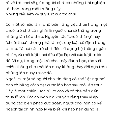
rõ về trò chơi sẽ giúp người chơi có những trải nghiệm
tốt hơn trong môi trường này.
Những hiểu lầm về quy luật của trò chơi
Có một số hiểu lầm phổ biến rằng việc thua trong một
chuỗi trò chơi có nghĩa là người chơi sẽ thắng trong
những lần tiếp theo. Nguyên tắc “chuỗi thắng” hay
“chuỗi thua” không phải là một quy luật cố định trong
casino. Tất cả các trò chơi đều sử dụng hệ thống ngẫu
nhiên, và mỗi lượt chơi đều độc lập với các lượt trước
đó. Ví dụ, trong một trò chơi máy đánh bạc, xác suất
chiến thắng cho mỗi lần quay không thay đổi dựa trên
những lần quay trước đó.
Ngoài ra, một số người chơi tin rằng có thể “lật ngược”
bàn cờ bằng cách đặt cược lớn hơn sau mỗi lần thua.
Đây là một chiến lược rủi ro cao và có thể dẫn đến
thua lỗ lớn. Các chuyên gia khuyên rằng thay vì áp
dụng các biện pháp cực đoan, người chơi nên có kế
hoạch tài chính hợp lý và biết khi nào nên dừng lại.