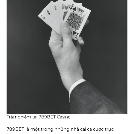
Trải nghiệm tại 789BET Casino
789BET là một trong những nhà cái cá cược trực