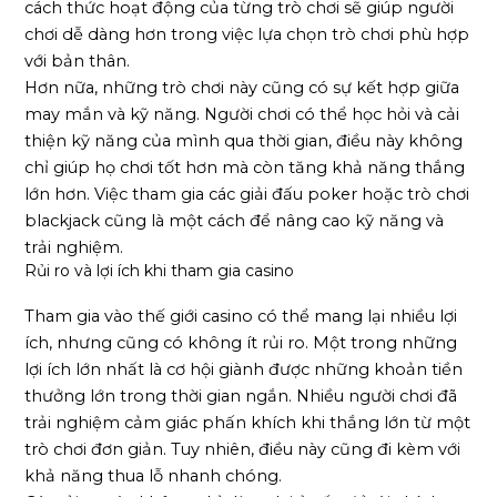
cách thức hoạt động của từng trò chơi sẽ giúp người
chơi dễ dàng hơn trong việc lựa chọn trò chơi phù hợp
với bản thân.
Hơn nữa, những trò chơi này cũng có sự kết hợp giữa
may mắn và kỹ năng. Người chơi có thể học hỏi và cải
thiện kỹ năng của mình qua thời gian, điều này không
chỉ giúp họ chơi tốt hơn mà còn tăng khả năng thắng
lớn hơn. Việc tham gia các giải đấu poker hoặc trò chơi
blackjack cũng là một cách để nâng cao kỹ năng và
trải nghiệm.
Rủi ro và lợi ích khi tham gia casino
Tham gia vào thế giới casino có thể mang lại nhiều lợi
ích, nhưng cũng có không ít rủi ro. Một trong những
lợi ích lớn nhất là cơ hội giành được những khoản tiền
thưởng lớn trong thời gian ngắn. Nhiều người chơi đã
trải nghiệm cảm giác phấn khích khi thắng lớn từ một
trò chơi đơn giản. Tuy nhiên, điều này cũng đi kèm với
khả năng thua lỗ nhanh chóng.