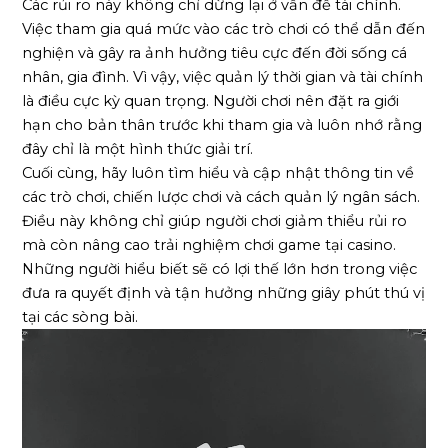
Các rủi ro này không chỉ dừng lại ở vấn đề tài chính.
Việc tham gia quá mức vào các trò chơi có thể dẫn đến
nghiện và gây ra ảnh hưởng tiêu cực đến đời sống cá
nhân, gia đình. Vì vậy, việc quản lý thời gian và tài chính
là điều cực kỳ quan trọng. Người chơi nên đặt ra giới
hạn cho bản thân trước khi tham gia và luôn nhớ rằng
đây chỉ là một hình thức giải trí.
Cuối cùng, hãy luôn tìm hiểu và cập nhật thông tin về
các trò chơi, chiến lược chơi và cách quản lý ngân sách.
Điều này không chỉ giúp người chơi giảm thiểu rủi ro
mà còn nâng cao trải nghiệm chơi game tại casino.
Những người hiểu biết sẽ có lợi thế lớn hơn trong việc
đưa ra quyết định và tận hưởng những giây phút thú vị
tại các sòng bài.