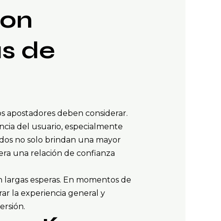
son
as de
os apostadores deben considerar.
ncia del usuario, especialmente
idos no solo brindan una mayor
era una relación de confianza
in largas esperas. En momentos de
ar la experiencia general y
ersión.