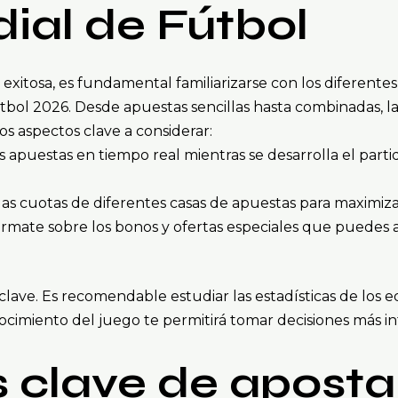
ial de Fútbol
exitosa, es fundamental familiarizarse con los diferente
tbol 2026. Desde apuestas sencillas hasta combinadas, la
s aspectos clave a considerar:
 apuestas en tiempo real mientras se desarrolla el parti
as cuotas de diferentes casas de apuestas para maximizar
mate sobre los bonos y ofertas especiales que puedes a
clave. Es recomendable estudiar las estadísticas de los 
nocimiento del juego te permitirá tomar decisiones más 
s clave de aposta