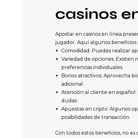
casinos en
Apostar en casinos en línea pres
jugador. Aquí algunos beneficios
Comodidad: Puedes realizar ap
Variedad de opciones: Existen 
preferencias individuales.
Bonos atractivos: Aprovecha bo
adicional.
Atención al cliente en español:
dudas.
Apuestas en cripto: Algunos o
posibilidades de transacción.
Con todos estos beneficios, no es