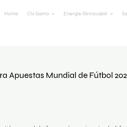
Home
Chi Siamo
Energie Rinnovabili
Se
ra Apuestas Mundial de Fútbol 2026