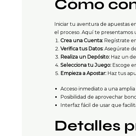
Cómo come
Iniciar tu aventura de apuestas 
el proceso. Aquí te presentamos 
Crea una Cuenta:
Regístrate en
Verifica tus Datos:
Asegúrate de 
Realiza un Depósito:
Haz un dep
Selecciona tu Juego:
Escoge en
Empieza a Apostar:
Haz tus apue
Acceso inmediato a una amplia
Posibilidad de aprovechar bon
Interfaz fácil de usar que facil
Detalles p