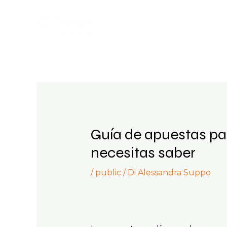
Vai
Navigazione
al
articoli
contenuto
Guía de apuestas pa
necesitas saber
/
public
/ Di
Alessandra Suppo