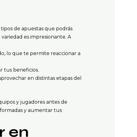
s tipos de apuestas que podrás
 variedad es impresionante. A
do, lo que te permite reaccionar a
 tus beneficios.
provechar en distintas etapas del
equipos y jugadores antes de
informadas y aumentar tus
r en