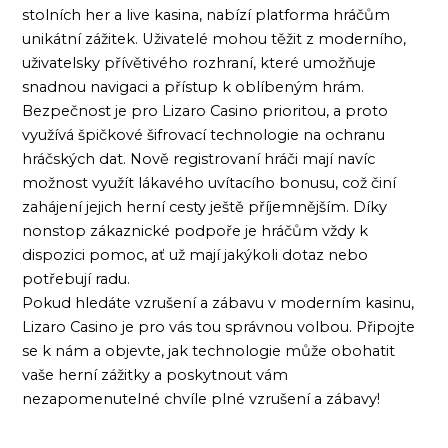
stolních her a live kasina, nabízí platforma hráčům
unikátní zážitek. Uživatelé mohou těžit z moderního,
uživatelsky přívětivého rozhraní, které umožňuje
snadnou navigaci a přístup k oblíbeným hrám.
Bezpečnost je pro Lizaro Casino prioritou, a proto
využívá špičkové šifrovací technologie na ochranu
hráčských dat. Nově registrovaní hráči mají navíc
možnost využít lákavého uvítacího bonusu, což činí
zahájení jejich herní cesty ještě příjemnějším. Díky
nonstop zákaznické podpoře je hráčům vždy k
dispozici pomoc, ať už mají jakýkoli dotaz nebo
potřebují radu.
Pokud hledáte vzrušení a zábavu v moderním kasinu,
Lizaro Casino je pro vás tou správnou volbou. Připojte
se k nám a objevte, jak technologie může obohatit
vaše herní zážitky a poskytnout vám
nezapomenutelné chvíle plné vzrušení a zábavy!