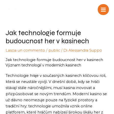
Vai
Navigazione
MAI
al
articoli
MEN
contenuto
Jak technologie formuje
budoucnost her v kasinech
Lascia un commento
/
public
/ Di
Alessandra Suppo
Jak technologie formuje budoucnost her v kasinech
Význam technologií v moderních kasinech
Technologie hraje v současných kasinech klíčovou roli,
která se neustále vyvíjí. V dnešní době, kdy se hráči
stávají stále náročnějšími, musí kasina inovovat a
přizpůsobovat se novým trendům. Moderní kasino se
už dávno neomezuje pouze na fyzické prostory a
tradiční hry; technologie umožnila vznik online
platforem, které hráčům nabízejí širokou škálu her z