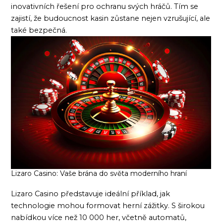
inovativních řešení pro ochranu svých hráčů. Tím se
zajistí, že budoucnost kasin zůstane nejen vzrušující, ale
také bezpečná.
Lizaro Casino: Vaše brána do světa moderního hraní
Lizaro Casino představuje ideální příklad, jak
technologie mohou formovat herní zážitky. S širokou
nabídkou více než 10 000 her, včetně automatů,