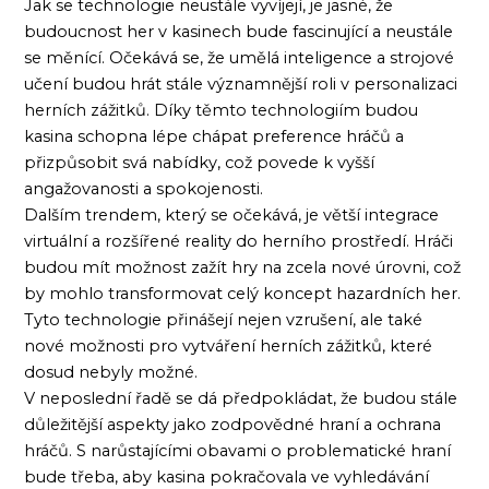
Jak se technologie neustále vyvíjejí, je jasné, že
budoucnost her v kasinech bude fascinující a neustále
se měnící. Očekává se, že umělá inteligence a strojové
učení budou hrát stále významnější roli v personalizaci
herních zážitků. Díky těmto technologiím budou
kasina schopna lépe chápat preference hráčů a
přizpůsobit svá nabídky, což povede k vyšší
angažovanosti a spokojenosti.
Dalším trendem, který se očekává, je větší integrace
virtuální a rozšířené reality do herního prostředí. Hráči
budou mít možnost zažít hry na zcela nové úrovni, což
by mohlo transformovat celý koncept hazardních her.
Tyto technologie přinášejí nejen vzrušení, ale také
nové možnosti pro vytváření herních zážitků, které
dosud nebyly možné.
V neposlední řadě se dá předpokládat, že budou stále
důležitější aspekty jako zodpovědné hraní a ochrana
hráčů. S narůstajícími obavami o problematické hraní
bude třeba, aby kasina pokračovala ve vyhledávání