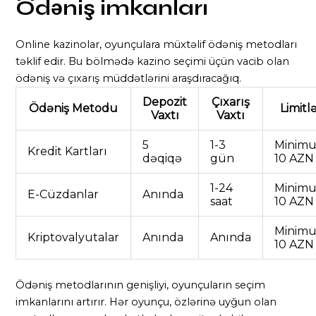
Ödəniş imkanları
Online kazinolar, oyunçulara müxtəlif ödəniş metodları
təklif edir. Bu bölmədə kazino seçimi üçün vacib olan
ödəniş və çıxarış müddətlərini araşdıracağıq.
Depozit
Çıxarış
Ödəniş Metodu
Limitl
Vaxtı
Vaxtı
5
1-3
Minim
Kredit Kartları
dəqiqə
gün
10 AZN
1-24
Minim
E-Cüzdanlar
Anında
saat
10 AZN
Minim
Kriptovalyutalar
Anında
Anında
10 AZN
Ödəniş metodlarının genişliyi, oyunçuların seçim
imkanlarını artırır. Hər oyunçu, özlərinə uyğun olan