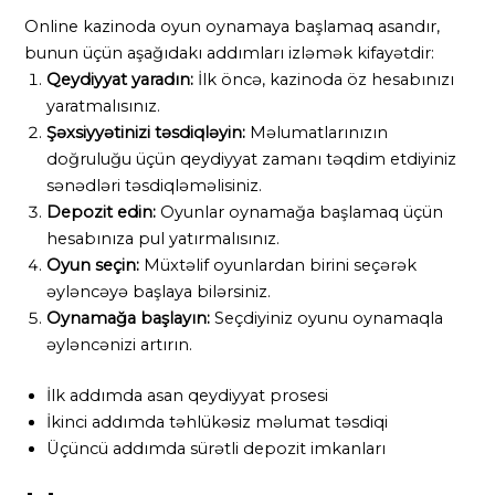
Online kazinoda oyun oynamaya başlamaq asandır,
bunun üçün aşağıdakı addımları izləmək kifayətdir:
Qeydiyyat yaradın:
İlk öncə, kazinoda öz hesabınızı
yaratmalısınız.
Şəxsiyyətinizi təsdiqləyin:
Məlumatlarınızın
doğruluğu üçün qeydiyyat zamanı təqdim etdiyiniz
sənədləri təsdiqləməlisiniz.
Depozit edin:
Oyunlar oynamağa başlamaq üçün
hesabınıza pul yatırmalısınız.
Oyun seçin:
Müxtəlif oyunlardan birini seçərək
əyləncəyə başlaya bilərsiniz.
Oynamağa başlayın:
Seçdiyiniz oyunu oynamaqla
əyləncənizi artırın.
İlk addımda asan qeydiyyat prosesi
İkinci addımda təhlükəsiz məlumat təsdiqi
Üçüncü addımda sürətli depozit imkanları