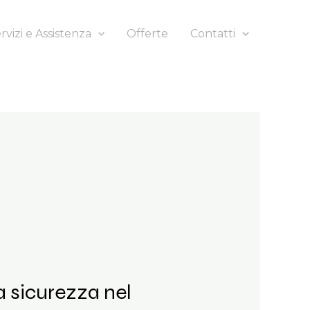
rvizi e Assistenza
Offerte
Contatti
a sicurezza nel