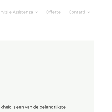
rvizi e Assistenza
Offerte
Contatti
kheid is een van de belangrijkste