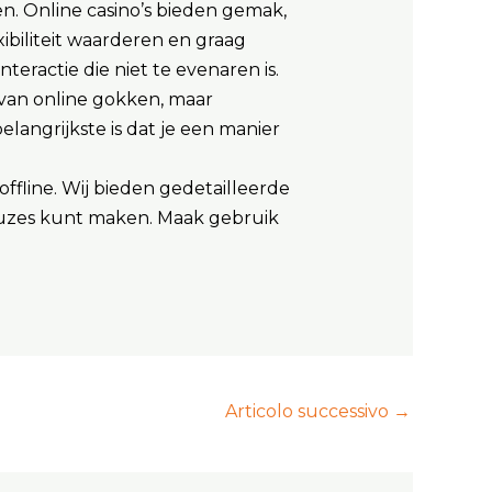
en. Online casino’s bieden gemak,
xibiliteit waarderen en graag
teractie die niet te evenaren is.
 van online gokken, maar
langrijkste is dat je een manier
ffline. Wij bieden gedetailleerde
 keuzes kunt maken. Maak gebruik
Articolo successivo
→