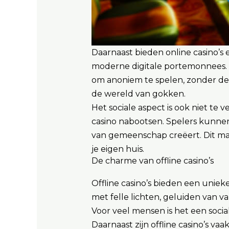
Daarnaast bieden online casino’s 
moderne digitale portemonnees. 
om anoniem te spelen, zonder de d
de wereld van gokken.
Het sociale aspect is ook niet te 
casino nabootsen. Spelers kunnen
van gemeenschap creëert. Dit maa
je eigen huis.
De charme van offline casino’s
Offline casino’s bieden een unieke
met felle lichten, geluiden van 
Voor veel mensen is het een soci
Daarnaast zijn offline casino’s vaa