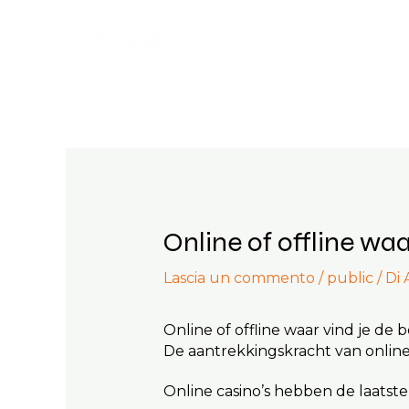
Vai
Navigazione
al
articoli
contenuto
Online of offline wa
Lascia un commento
/
public
/ Di
Online of offline waar vind je de 
De aantrekkingskracht van online 
Online casino’s hebben de laatst