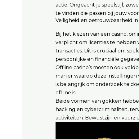
actie. Ongeacht je speelstijl, zow
te vinden die passen bij jouw voo
Veiligheid en betrouwbaarheid in
Bij het kiezen van een casino, onli
verplicht om licenties te hebben v
transacties. Dit is cruciaal om s
persoonlijke en financiële gegevens
Offline casino’s moeten ook vold
manier waarop deze instellingen 
is belangrijk om onderzoek te doe
offline is.
Beide vormen van gokken hebben
hacking en cybercriminaliteit, terw
activiteiten. Bewustzijn en voorzic