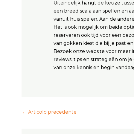
Uiteindelijk hangt de keuze tusse
een breed scala aan spellen en aan
vanuit huis spelen. Aan de andere 
Het is ook mogelijk om beide opt
reserveren ook tijd voor een bezo
van gokken kiest die bij je past en
Bezoek onze website voor meer inf
reviews, tips en strategieën om j
van onze kennis en begin vandaag
←
Articolo precedente