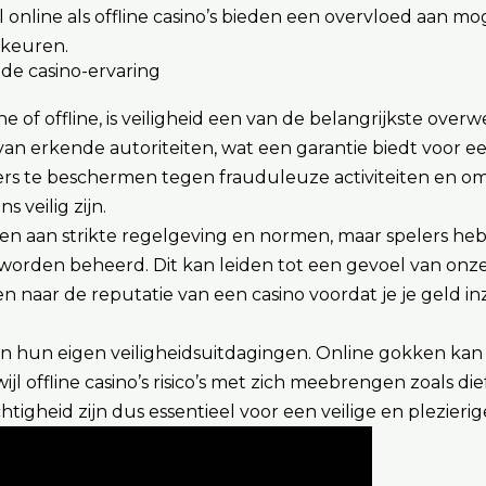
el online als offline casino’s bieden een overvloed aan m
rkeuren.
 de casino-ervaring
ne of offline, is veiligheid een van de belangrijkste overw
an erkende autoriteiten, wat een garantie biedt voor eer
pelers te beschermen tegen frauduleuze activiteiten en 
 veilig zijn.
oen aan strikte regelgeving en normen, maar spelers heb
worden beheerd. Dit kan leiden tot een gevoel van onze
n naar de reputatie van een casino voordat je je geld in
 hun eigen veiligheidsuitdagingen. Online gokken kan
ijl offline casino’s risico’s met zich meebrengen zoals di
htigheid zijn dus essentieel voor een veilige en plezierig