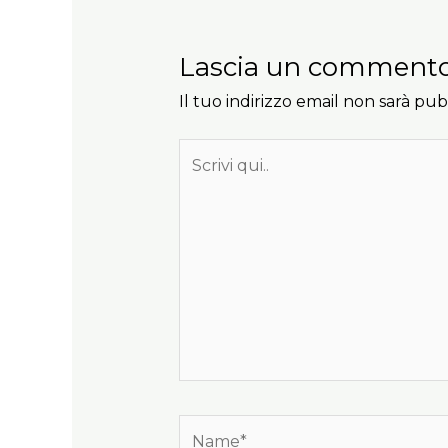
Lascia un comment
Il tuo indirizzo email non sarà pub
Scrivi
qui..
Name*