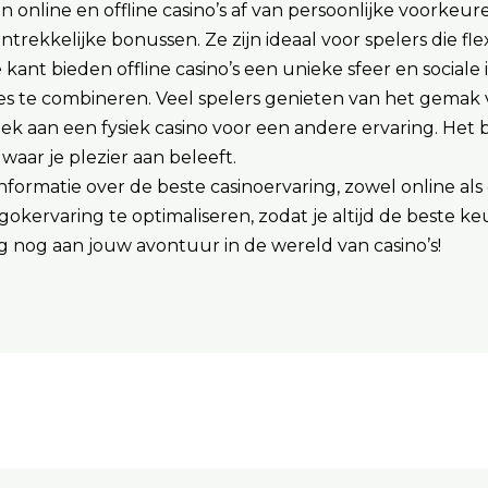
n online en offline casino’s af van persoonlijke voorkeur
trekkelijke bonussen. Ze zijn ideaal voor spelers die fle
kant bieden offline casino’s een unieke sfeer en sociale in
ies te combineren. Veel spelers genieten van het gemak
ek aan een fysiek casino voor een andere ervaring. Het be
 waar je plezier aan beleeft.
ormatie over de beste casinoervaring, zowel online als o
e gokervaring te optimaliseren, zodat je altijd de beste
 nog aan jouw avontuur in de wereld van casino’s!