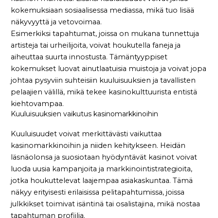
kokemuksiaan sosiaalisessa mediassa, mikä tuo lisää
näkyvyyttä ja vetovoimaa.
Esimerkiksi tapahtumat, joissa on mukana tunnettuja
artisteja tai urheilijoita, voivat houkutella faneja ja
aiheuttaa suurta innostusta. Tämäntyyppiset
kokemukset luovat ainutlaatuisia muistoja ja voivat jopa
johtaa pysyviin suhteisiin kuuluisuuksien ja tavallisten
pelaajien välillä, mikä tekee kasinokulttuurista entistä
kiehtovampaa.
Kuuluisuuksien vaikutus kasinomarkkinoihin
Kuuluisuudet voivat merkittävästi vaikuttaa
kasinomarkkinoihin ja niiden kehitykseen. Heidän
läsnäolonsa ja suosiotaan hyödyntävät kasinot voivat
luoda uusia kampanjoita ja markkinointistrategioita,
jotka houkuttelevat laajempaa asiakaskuntaa. Tämä
näkyy erityisesti erilaisissa pelitapahtumissa, joissa
julkkikset toimivat isäntinä tai osalistajina, mikä nostaa
tapahtuman profiilia.