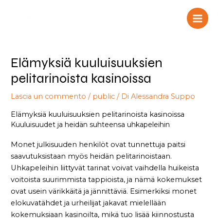
Vai
Navigazione
MAI
al
articoli
MEN
contenuto
Elämyksiä kuuluisuuksien
pelitarinoista kasinoissa
Lascia un commento
/
public
/ Di
Alessandra Suppo
Elämyksiä kuuluisuuksien pelitarinoista kasinoissa
Kuuluisuudet ja heidän suhteensa uhkapeleihin
Monet julkisuuden henkilöt ovat tunnettuja paitsi
saavutuksistaan myös heidän pelitarinoistaan.
Uhkapeleihin liittyvät tarinat voivat vaihdella huikeista
voitoista suurimmista tappioista, ja nämä kokemukset
ovat usein värikkäitä ja jännittäviä. Esimerkiksi monet
elokuvatähdet ja urheilijat jakavat mielellään
kokemuksiaan kasinoilta, mikä tuo lisää kiinnostusta