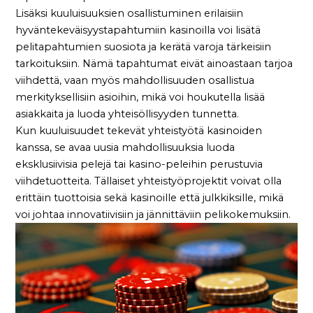
Lisäksi kuuluisuuksien osallistuminen erilaisiin
hyväntekeväisyystapahtumiin kasinoilla voi lisätä
pelitapahtumien suosiota ja kerätä varoja tärkeisiin
tarkoituksiin. Nämä tapahtumat eivät ainoastaan tarjoa
viihdettä, vaan myös mahdollisuuden osallistua
merkityksellisiin asioihin, mikä voi houkutella lisää
asiakkaita ja luoda yhteisöllisyyden tunnetta.
Kun kuuluisuudet tekevät yhteistyötä kasinoiden
kanssa, se avaa uusia mahdollisuuksia luoda
eksklusiivisia pelejä tai kasino-peleihin perustuvia
viihdetuotteita. Tällaiset yhteistyöprojektit voivat olla
erittäin tuottoisia sekä kasinoille että julkkiksille, mikä
voi johtaa innovatiivisiin ja jännittäviin pelikokemuksiin.