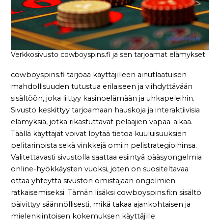
Verkkosivusto cowboyspins.fi ja sen tarjoamat elämykset
cowboyspins.fi tarjoaa käyttäjilleen ainutlaatuisen
mahdollisuuden tutustua erilaiseen ja viihdyttävään
sisältöön, joka liittyy kasinoelämään ja uhkapeleihin.
Sivusto keskittyy tarjoamaan hauskoja ja interaktiivisia
elämyksiä, jotka rikastuttavat pelaajien vapaa-aikaa.
Täällä käyttäjät voivat löytää tietoa kuuluisuuksien
pelitarinoista sekä vinkkejä omiin pelistrategioihinsa.
Valitettavasti sivustolla saattaa esiintyä pääsyongelmia
online-hyökkäysten vuoksi, joten on suositeltavaa
ottaa yhteyttä sivuston omistajaan ongelmien
ratkaisemiseksi. Tämän lisäksi cowboyspins.fi:n sisältö
päivittyy säännöllisesti, mikä takaa ajankohtaisen ja
mielenkiintoisen kokemuksen käyttäjille.