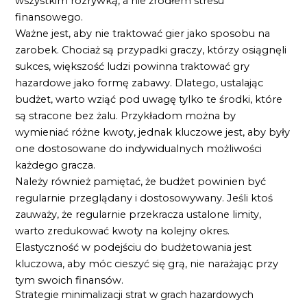
wszystkim rozrywką, a nie źródłem stresu
finansowego.
Ważne jest, aby nie traktować gier jako sposobu na
zarobek. Chociaż są przypadki graczy, którzy osiągnęli
sukces, większość ludzi powinna traktować gry
hazardowe jako formę zabawy. Dlatego, ustalając
budżet, warto wziąć pod uwagę tylko te środki, które
są stracone bez żalu. Przykładom można by
wymieniać różne kwoty, jednak kluczowe jest, aby były
one dostosowane do indywidualnych możliwości
każdego gracza.
Należy również pamiętać, że budżet powinien być
regularnie przeglądany i dostosowywany. Jeśli ktoś
zauważy, że regularnie przekracza ustalone limity,
warto zredukować kwoty na kolejny okres.
Elastyczność w podejściu do budżetowania jest
kluczowa, aby móc cieszyć się grą, nie narażając przy
tym swoich finansów.
Strategie minimalizacji strat w grach hazardowych