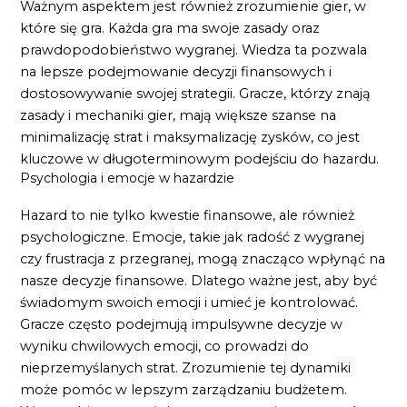
Ważnym aspektem jest również zrozumienie gier, w
które się gra. Każda gra ma swoje zasady oraz
prawdopodobieństwo wygranej. Wiedza ta pozwala
na lepsze podejmowanie decyzji finansowych i
dostosowywanie swojej strategii. Gracze, którzy znają
zasady i mechaniki gier, mają większe szanse na
minimalizację strat i maksymalizację zysków, co jest
kluczowe w długoterminowym podejściu do hazardu.
Psychologia i emocje w hazardzie
Hazard to nie tylko kwestie finansowe, ale również
psychologiczne. Emocje, takie jak radość z wygranej
czy frustracja z przegranej, mogą znacząco wpłynąć na
nasze decyzje finansowe. Dlatego ważne jest, aby być
świadomym swoich emocji i umieć je kontrolować.
Gracze często podejmują impulsywne decyzje w
wyniku chwilowych emocji, co prowadzi do
nieprzemyślanych strat. Zrozumienie tej dynamiki
może pomóc w lepszym zarządzaniu budżetem.