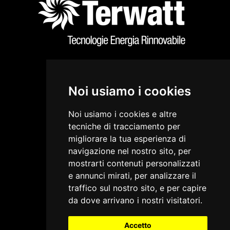
Terwatt Srl
via Giovanni Gastaldi, 42
Noi usiamo i cookies
00128 Roma
Telefono:
Noi usiamo i cookies e altre
+39 06 866 02 784
tecniche di tracciamento per
migliorare la tua esperienza di
E-mail
:
navigazione nel nostro sito, per
info@terwatt.it
mostrarti contenuti personalizzati
Codice fiscale e Partita IVA:
e annunci mirati, per analizzare il
10823271001
traffico sul nostro sito, e per capire
da dove arrivano i nostri visitatori.
Accetto