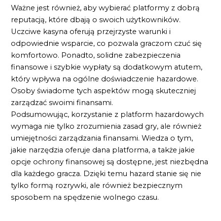
Ważne jest również, aby wybierać platformy z dobrą
reputacją, które dbają o swoich użytkowników.
Uczciwe kasyna oferują przejrzyste warunki i
odpowiednie wsparcie, co pozwala graczom czuć się
komfortowo. Ponadto, solidne zabezpieczenia
finansowe i szybkie wypłaty są dodatkowym atutem,
który wpływa na ogólne doświadczenie hazardowe.
Osoby świadome tych aspektów mogą skuteczniej
zarządzać swoimi finansami.
Podsumowując, korzystanie z platform hazardowych
wymaga nie tylko zrozumienia zasad gry, ale również
umiejętności zarządzania finansami. Wiedza o tym,
jakie narzędzia oferuje dana platforma, a także jakie
opcje ochrony finansowej są dostępne, jest niezbędna
dla każdego gracza. Dzięki temu hazard stanie się nie
tylko formą rozrywki, ale również bezpiecznym
sposobem na spędzenie wolnego czasu.