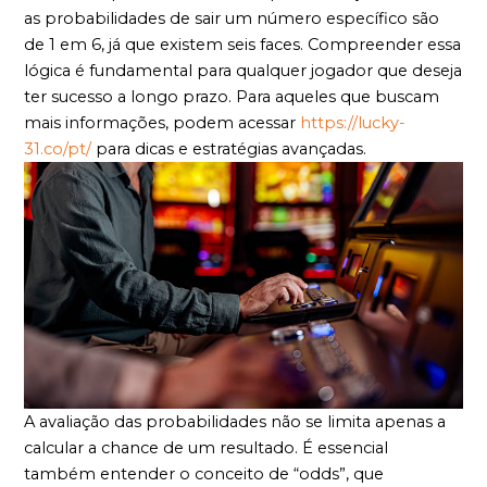
as probabilidades de sair um número específico são
de 1 em 6, já que existem seis faces. Compreender essa
lógica é fundamental para qualquer jogador que deseja
ter sucesso a longo prazo. Para aqueles que buscam
mais informações, podem acessar
https://lucky-
31.co/pt/
para dicas e estratégias avançadas.
A avaliação das probabilidades não se limita apenas a
calcular a chance de um resultado. É essencial
também entender o conceito de “odds”, que