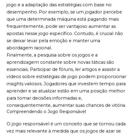
jogo e a adaptação das estratégias com base no
desempenho. Por exemplo, se um jogador percebe
que uma determinada máquina está pagando mais
frequentemente, pode ser vantajoso aumentar as
apostas nesse jogo específico. Contudo, é crucial não
se deixar levar pela emoção e manter uma
abordagem racional.
Finalmente, a pesquisa sobre os jogos e a
aprendizagem constante sobre novas táticas são
essenciais. Participar de fóruns, ler artigos e assistir a
vídeos sobre estratégias de jogo podem proporcionar
insights valiosos. Jogadores que investem tempo para
aprender e se atualizar estão em uma posição melhor
para tomar decisões informadas e,
consequentemente, aumentar suas chances de vitória.
Compreendendo o Jogo Responsável
O jogo responsável é um conceito que se tornou cada
vez mais relevante à medida que os jogos de azar se