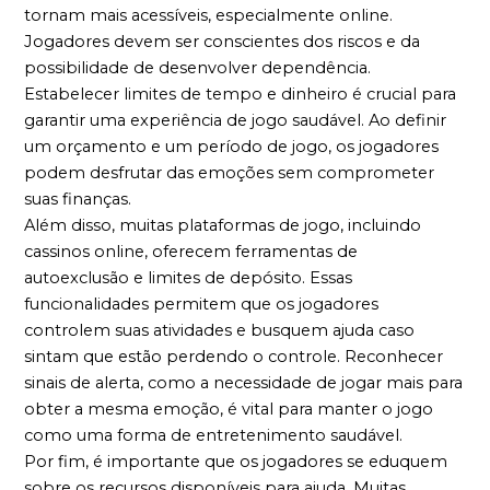
tornam mais acessíveis, especialmente online.
Jogadores devem ser conscientes dos riscos e da
possibilidade de desenvolver dependência.
Estabelecer limites de tempo e dinheiro é crucial para
garantir uma experiência de jogo saudável. Ao definir
um orçamento e um período de jogo, os jogadores
podem desfrutar das emoções sem comprometer
suas finanças.
Além disso, muitas plataformas de jogo, incluindo
cassinos online, oferecem ferramentas de
autoexclusão e limites de depósito. Essas
funcionalidades permitem que os jogadores
controlem suas atividades e busquem ajuda caso
sintam que estão perdendo o controle. Reconhecer
sinais de alerta, como a necessidade de jogar mais para
obter a mesma emoção, é vital para manter o jogo
como uma forma de entretenimento saudável.
Por fim, é importante que os jogadores se eduquem
sobre os recursos disponíveis para ajuda. Muitas