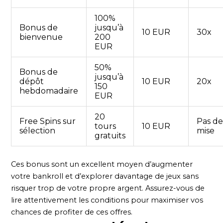
100%
Bonus de
jusqu’à
10 EUR
30x
bienvenue
200
EUR
50%
Bonus de
jusqu’à
dépôt
10 EUR
20x
150
hebdomadaire
EUR
20
Free Spins sur
Pas d
tours
10 EUR
sélection
mise
gratuits
Ces bonus sont un excellent moyen d’augmenter
votre bankroll et d’explorer davantage de jeux sans
risquer trop de votre propre argent. Assurez-vous de
lire attentivement les conditions pour maximiser vos
chances de profiter de ces offres.