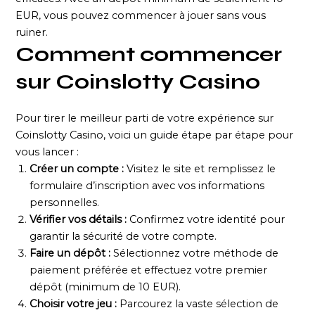
EUR, vous pouvez commencer à jouer sans vous
ruiner.
Comment commencer
sur Coinslotty Casino
Pour tirer le meilleur parti de votre expérience sur
Coinslotty Casino, voici un guide étape par étape pour
vous lancer :
Créer un compte :
Visitez le site et remplissez le
formulaire d’inscription avec vos informations
personnelles.
Vérifier vos détails :
Confirmez votre identité pour
garantir la sécurité de votre compte.
Faire un dépôt :
Sélectionnez votre méthode de
paiement préférée et effectuez votre premier
dépôt (minimum de 10 EUR).
Choisir votre jeu :
Parcourez la vaste sélection de