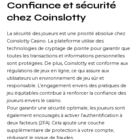
Confiance et sécurité
chez Coinslotty
La sécurité des joueurs est une priorité absolue chez
Coinslotty Casino. La plateforme utilise des
technologies de cryptage de pointe pour garantir que
toutes les transactions et informations personnelles
sont protégées. De plus, Coinslotty est conforme aux
régulations de jeux en ligne, ce qui assure aux
utilisateurs un environnement de jeu sûr et
responsable. L’engagement envers des pratiques de
jeu équitables contribue à renforcer la confiance des
joueurs envers le casino.
Pour garantir une sécurité optimale, les joueurs sont
également encouragés à activer l’authentification à
deux facteurs (2FA). Cela ajoute une couche
supplémentaire de protection à votre compte,
réduisant le risque de fraudes.