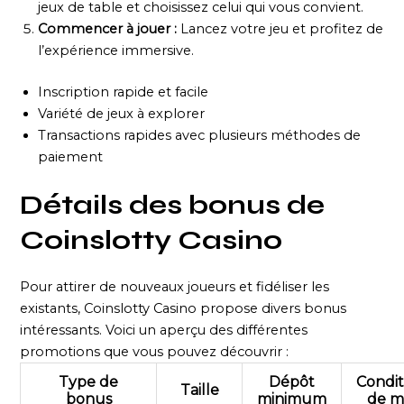
jeux de table et choisissez celui qui vous convient.
Commencer à jouer :
Lancez votre jeu et profitez de
l’expérience immersive.
Inscription rapide et facile
Variété de jeux à explorer
Transactions rapides avec plusieurs méthodes de
paiement
Détails des bonus de
Coinslotty Casino
Pour attirer de nouveaux joueurs et fidéliser les
existants, Coinslotty Casino propose divers bonus
intéressants. Voici un aperçu des différentes
promotions que vous pouvez découvrir :
Type de
Dépôt
Condit
Taille
bonus
minimum
de m