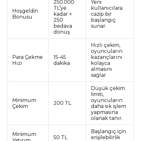
250.000
Yeni
TL’ye
kullanıcılara
Hoşgeldin
kadar +
cazip bir
Bonusu
250
başlangıç
bedava
sunar.
dönüş
Hızlı çekim,
oyuncuların
Para Çekme
15-45
kazançlarını
Hızı
dakika
kolayca
almasını
sağlar.
Düşük çekim
limiti,
Minimum
oyuncuların
200 TL
Çekim
daha sık işlem
yapmasına
olanak tanır.
Başlangıç için
Minimum
50 TL
erişilebilirlik
Yatırım