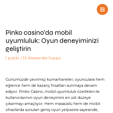
Vai
Navigazione
MAI
al
articoli
MEN
contenuto
Pinko casino’da mobil
uyumluluk: Oyun deneyiminizi
geliştirin
/
public
/ Di
Alessandra Suppo
Günümüzde çevrimiçi kumarhaneler, oyunculara hem
eğlence hem de kazanç fırsatları sunmaya devam
ediyor. Pinko Casino, mobil uyumluluk özellikleri ile
kullanıcılarının oyun deneyimini en üst düzeye
çıkarmayı amaçlıyor. Hem masaüstü hem de mobil
cihazlarda sunulan geniş oyun yelpazesi sayesinde,