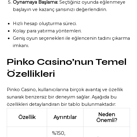
Oynamaya Başlama:
Seçtiğiniz oyunda eğlenmeye
başlayın ve kazanç şansınızı değerlendirin.
Hızlı hesap oluşturma süreci.
Kolay para yatırma yöntemleri.
Geniş oyun seçenekleri ile eğlencenin tadını çıkarma
imkanı.
Pinko Casino’nun Temel
Özellikleri
Pinko Casino, kullanıcılarına birçok avantaj ve özellik
sunarak benzersiz bir deneyim sağlar. Aşağıda bu
özellikleri detaylandıran bir tablo bulunmaktadır:
Neden
Özellik
Ayrıntılar
Önemli?
%150,