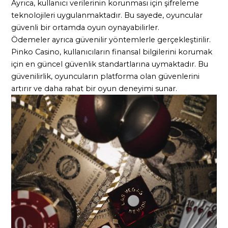
Ayrıca, kullanıcı verilerinin korunması için şifreleme
teknolojileri uygulanmaktadır. Bu sayede, oyuncular
güvenli bir ortamda oyun oynayabilirler.
Ödemeler ayrıca güvenilir yöntemlerle gerçekleştirilir.
Pinko Casino, kullanıcıların finansal bilgilerini korumak
için en güncel güvenlik standartlarına uymaktadır. Bu
güvenilirlik, oyuncuların platforma olan güvenlerini
artırır ve daha rahat bir oyun deneyimi sunar.