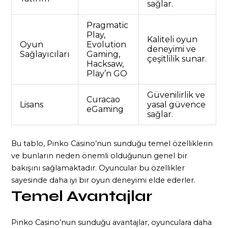
sağlar.
Pragmatic
Play,
Kaliteli oyun
Oyun
Evolution
deneyimi ve
Sağlayıcıları
Gaming,
çeşitlilik sunar.
Hacksaw,
Play’n GO
Güvenilirlik ve
Curacao
Lisans
yasal güvence
eGaming
sağlar.
Bu tablo, Pinko Casino’nun sunduğu temel özelliklerin
ve bunların neden önemli olduğunun genel bir
bakışını sağlamaktadır. Oyuncular bu özellikler
sayesinde daha iyi bir oyun deneyimi elde ederler.
Temel Avantajlar
Pinko Casino’nun sunduğu avantajlar, oyunculara daha