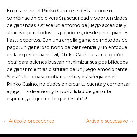
En resumen, el Plinko Casino se destaca por su
combinación de diversión, seguridad y oportunidades
de ganancias. Ofrece un entorno de juego accesible y
atractivo para todos los jugadores, desde principiantes
hasta expertos. Con una amplia gama de métodos de
pago, un generoso bono de bienvenida y un enfoque
en la experiencia móvil, Plinko Casino es una opción
ideal para quienes buscan maximizar sus posibilidades
de ganar mientras disfrutan de un juego emocionante.
Si estás listo para probar suerte y estrategia en el
Plinko Casino, no dudes en crear tu cuenta y comenzar
a jugar. La diversión y la posibilidad de ganar te
esperan, ¡así que no te quedes atrás!
←
Articolo precedente
Articolo successivo
→