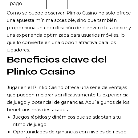
pago
Como se puede observar, Plinko Casino no solo ofrece
una apuesta mínima accesible, sino que también
proporciona una bonificación de bienvenida superior y
una experiencia optimizada para usuarios móviles, lo
que lo convierte en una opción atractiva para los
jugadores.
Beneficios clave del
Plinko Casino
Jugar en el Plinko Casino ofrece una serie de ventajas
que pueden mejorar significativamente tu experiencia
de juego y potencial de ganancias. Aquí algunos de los
beneficios más destacados:
Juegos rápidos y dinámicos que se adaptan a tu
ritmo de juego.
Oportunidades de ganancias con niveles de riesgo