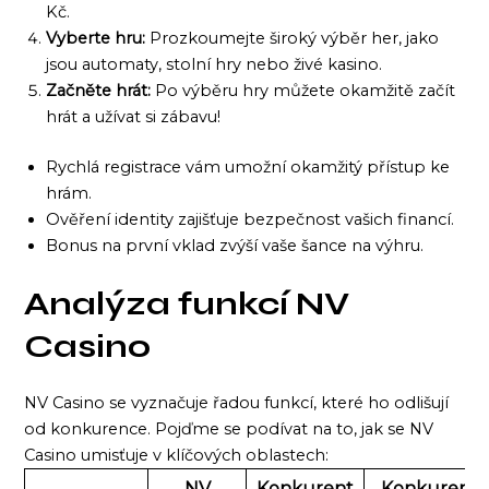
Kč.
Vyberte hru:
Prozkoumejte široký výběr her, jako
jsou automaty, stolní hry nebo živé kasino.
Začněte hrát:
Po výběru hry můžete okamžitě začít
hrát a užívat si zábavu!
Rychlá registrace vám umožní okamžitý přístup ke
hrám.
Ověření identity zajišťuje bezpečnost vašich financí.
Bonus na první vklad zvýší vaše šance na výhru.
Analýza funkcí NV
Casino
NV Casino se vyznačuje řadou funkcí, které ho odlišují
od konkurence. Pojďme se podívat na to, jak se NV
Casino umisťuje v klíčových oblastech:
NV
Konkurent
Konkurent