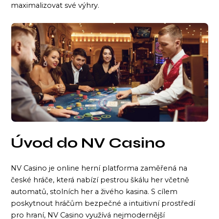
maximalizovat své výhry.
Úvod do NV Casino
NV Casino je online herní platforma zaměřená na
české hráče, která nabízí pestrou škálu her včetně
automatů, stolních her a živého kasina. S cílem
poskytnout hráčům bezpečné a intuitivní prostředí
pro hraní, NV Casino využívá nejmodernější