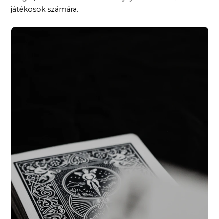
játékosok számára.