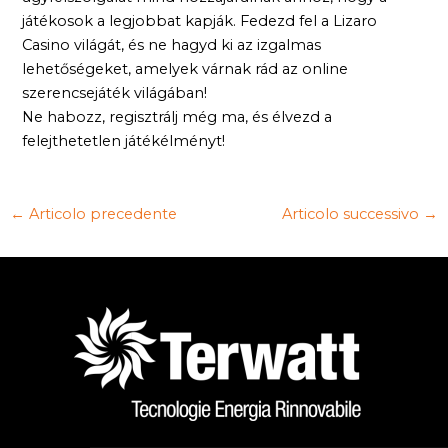
játékosok a legjobbat kapják. Fedezd fel a Lizaro
Casino világát, és ne hagyd ki az izgalmas
lehetőségeket, amelyek várnak rád az online
szerencsejáték világában!
Ne habozz, regisztrálj még ma, és élvezd a
felejthetetlen játékélményt!
←
Articolo precedente
Articolo successivo
→