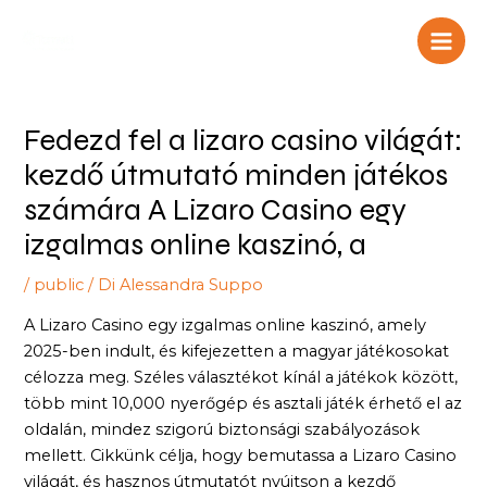
Vai
Navigazione
MAI
al
articoli
MEN
contenuto
Fedezd fel a lizaro casino világát:
kezdő útmutató minden játékos
számára A Lizaro Casino egy
izgalmas online kaszinó, a
/
public
/ Di
Alessandra Suppo
A Lizaro Casino egy izgalmas online kaszinó, amely
2025-ben indult, és kifejezetten a magyar játékosokat
célozza meg. Széles választékot kínál a játékok között,
több mint 10,000 nyerőgép és asztali játék érhető el az
oldalán, mindez szigorú biztonsági szabályozások
mellett. Cikkünk célja, hogy bemutassa a Lizaro Casino
világát, és hasznos útmutatót nyújtson a kezdő