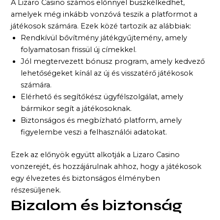
A Lizaro Casino számos előnnyel büszkélkedhet,
amelyek még inkább vonzóvá teszik a platformot a
játékosok számára. Ezek közé tartozik az alábbiak:
Rendkívül bővítmény játékgyűjtemény, amely
folyamatosan frissül új címekkel.
Jól megtervezett bónusz program, amely kedvező
lehetőségeket kínál az új és visszatérő játékosok
számára.
Elérhető és segítőkész ügyfélszolgálat, amely
bármikor segít a játékosoknak.
Biztonságos és megbízható platform, amely
figyelembe veszi a felhasználói adatokat.
Ezek az előnyök együtt alkotják a Lizaro Casino
vonzerejét, és hozzájárulnak ahhoz, hogy a játékosok
egy élvezetes és biztonságos élményben
részesüljenek.
Bizalom és biztonság