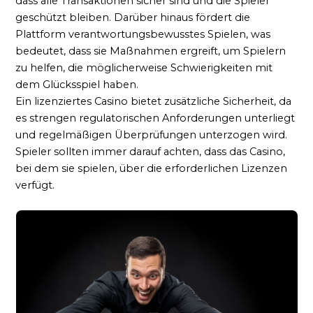
dass alle Transaktionen sicher sind und die Spieler
geschützt bleiben. Darüber hinaus fördert die
Plattform verantwortungsbewusstes Spielen, was
bedeutet, dass sie Maßnahmen ergreift, um Spielern
zu helfen, die möglicherweise Schwierigkeiten mit
dem Glücksspiel haben.
Ein lizenziertes Casino bietet zusätzliche Sicherheit, da
es strengen regulatorischen Anforderungen unterliegt
und regelmäßigen Überprüfungen unterzogen wird.
Spieler sollten immer darauf achten, dass das Casino,
bei dem sie spielen, über die erforderlichen Lizenzen
verfügt.