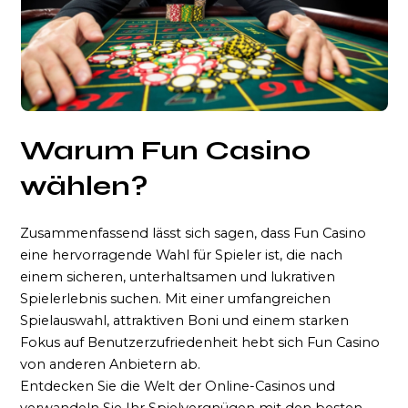
Warum Fun Casino
wählen?
Zusammenfassend lässt sich sagen, dass Fun Casino
eine hervorragende Wahl für Spieler ist, die nach
einem sicheren, unterhaltsamen und lukrativen
Spielerlebnis suchen. Mit einer umfangreichen
Spielauswahl, attraktiven Boni und einem starken
Fokus auf Benutzerzufriedenheit hebt sich Fun Casino
von anderen Anbietern ab.
Entdecken Sie die Welt der Online-Casinos und
verwandeln Sie Ihr Spielvergnügen mit den besten