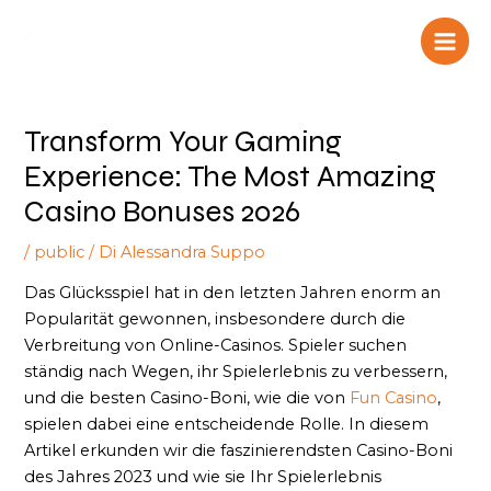
Vai
Navigazione
MAI
al
articoli
MEN
contenuto
Transform Your Gaming
Experience: The Most Amazing
Casino Bonuses 2026
/
public
/ Di
Alessandra Suppo
Das Glücksspiel hat in den letzten Jahren enorm an
Popularität gewonnen, insbesondere durch die
Verbreitung von Online-Casinos. Spieler suchen
ständig nach Wegen, ihr Spielerlebnis zu verbessern,
und die besten Casino-Boni, wie die von
Fun Casino
,
spielen dabei eine entscheidende Rolle. In diesem
Artikel erkunden wir die faszinierendsten Casino-Boni
des Jahres 2023 und wie sie Ihr Spielerlebnis