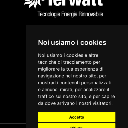
Terwatt Srl
via Giovanni Gastaldi, 42
Noi usiamo i cookies
00128 Roma
Telefono:
Noi usiamo i cookies e altre
+39 06 866 02 784
tecniche di tracciamento per
migliorare la tua esperienza di
E-mail
:
navigazione nel nostro sito, per
info@terwatt.it
mostrarti contenuti personalizzati
Codice fiscale e Partita IVA:
e annunci mirati, per analizzare il
10823271001
traffico sul nostro sito, e per capire
da dove arrivano i nostri visitatori.
Accetto